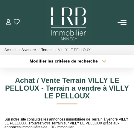
ACHETER
Votre Recherche
Accueil
A vendre
Terrain
VILLY LE PELLOUX
Nos Biens
Modifier les critères de recherche
Type de transaction
Localisation
Acheter
Localisation
VENDRE
Achat / Vente Terrain VILLY LE
Type de bien
Sélectionnez...
Surface min
PELLOUX - Terrain a vendre à VILLY
Biens Vendus
LE PELLOUX
Plus de critères
Budget max
ESTIMER
Créer une alerte
Sur notre site consultez les annonces immobilière de Terrain à vendre VILLY
LE PELLOUX. Trouvez votre Terrain sur VILLY LE PELLOUX grâce aux
annonces immobilières de LRB Immobilier.
LOUER