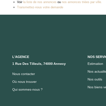
Voir
la liste de nos annonces
ou
nos annonces triées par ville.
Transmettez-nous votre demande
L'AGENCE
NOS SERVI
1 Rue Des Tilleuls, 74000 Annecy
Estimation
Nos actualit
Nous contacter
Nos outils
Où nous trouver
Nos biens v
Qui sommes-nous ?