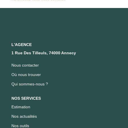
FAIRE GÉRER SON BIEN
NOTRE AGENCE
Où Nous Trouver
L'AGENCE
1 Rue Des Tilleuls, 74000 Annecy
Notre Équipe
Nous contacter
CONTACT
Où nous trouver
Qui sommes-nous ?
EN
NOS SERVICES
Estimation
Nos actualités
Nos outils