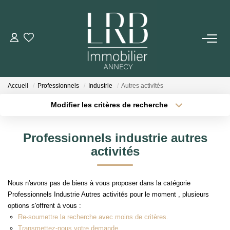
ACHETER
Votre Recherche
Accueil
Professionnels
Industrie
Autres activités
Nos Biens
Modifier les critères de recherche
Type de transaction
Localisation
Acheter
Localisation
VENDRE
Professionnels industrie autres
Type de bien
Sélectionnez...
Surface min
activités
Biens Vendus
Plus de critères
Budget max
Nous n'avons pas de biens à vous proposer dans la catégorie
ESTIMER
Professionnels Industrie Autres activités pour le moment , plusieurs
Créer une alerte
options s'offrent à vous :
Re-soumettre la recherche avec moins de critères.
LOUER
Transmettez-nous votre demande