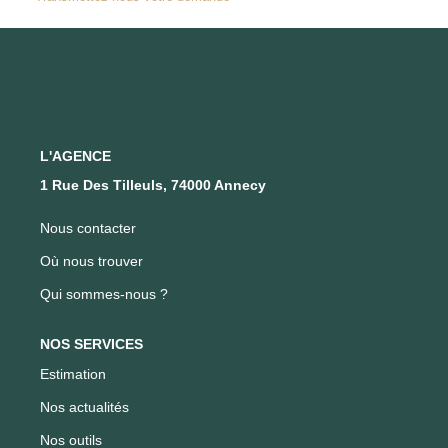
FAIRE GÉRER SON BIEN
NOTRE AGENCE
Où Nous Trouver
L'AGENCE
1 Rue Des Tilleuls, 74000 Annecy
Notre Équipe
Nous contacter
CONTACT
Où nous trouver
Qui sommes-nous ?
EN
NOS SERVICES
Estimation
Nos actualités
Nos outils