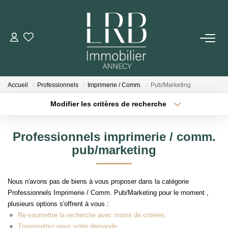
ACHETER
Votre Recherche
Accueil
Professionnels
Imprimerie / Comm.
Pub/Marketing
Nos Biens
Modifier les critères de recherche
Type de transaction
Localisation
Acheter
Localisation
VENDRE
Professionnels imprimerie / comm.
Type de bien
Sélectionnez...
Surface min
pub/marketing
Biens Vendus
Plus de critères
Budget max
Nous n'avons pas de biens à vous proposer dans la catégorie
ESTIMER
Professionnels Imprimerie / Comm. Pub/Marketing pour le moment ,
Créer une alerte
plusieurs options s'offrent à vous :
Re-soumettre la recherche avec moins de critères.
LOUER
Transmettez-nous votre demande