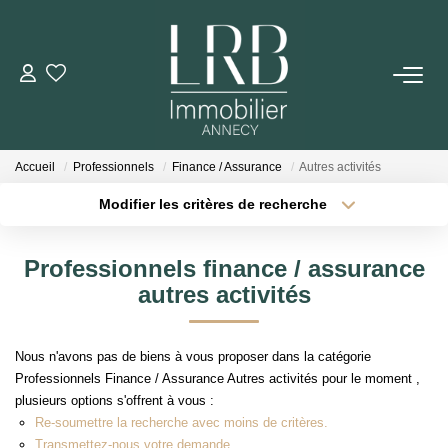
ACHETER
Votre Recherche
Accueil
Professionnels
Finance / Assurance
Autres activités
Nos Biens
Modifier les critères de recherche
Type de transaction
Localisation
Acheter
Localisation
VENDRE
Professionnels finance / assurance
Type de bien
Sélectionnez...
Surface min
autres activités
Biens Vendus
Plus de critères
Budget max
Nous n'avons pas de biens à vous proposer dans la catégorie
ESTIMER
Professionnels Finance / Assurance Autres activités pour le moment ,
Créer une alerte
plusieurs options s'offrent à vous :
Re-soumettre la recherche avec moins de critères.
LOUER
Transmettez-nous votre demande