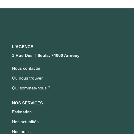
FAIRE GÉRER SON BIEN
NOTRE AGENCE
Où Nous Trouver
L'AGENCE
1 Rue Des Tilleuls, 74000 Annecy
Notre Équipe
Nous contacter
CONTACT
Où nous trouver
Qui sommes-nous ?
EN
NOS SERVICES
Estimation
Nos actualités
Nos outils