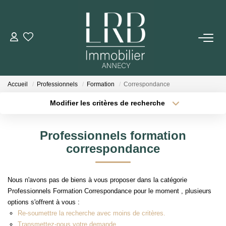
ACHETER
Votre Recherche
Accueil
Professionnels
Formation
Correspondance
Nos Biens
Modifier les critères de recherche
Type de transaction
Localisation
Acheter
Localisation
VENDRE
Professionnels formation
Type de bien
Sélectionnez...
Surface min
correspondance
Biens Vendus
Plus de critères
Budget max
Nous n'avons pas de biens à vous proposer dans la catégorie
ESTIMER
Professionnels Formation Correspondance pour le moment , plusieurs
Créer une alerte
options s'offrent à vous :
Re-soumettre la recherche avec moins de critères.
LOUER
Transmettez-nous votre demande