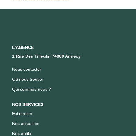
FAIRE GÉRER SON BIEN
NOTRE AGENCE
Où Nous Trouver
L'AGENCE
1 Rue Des Tilleuls, 74000 Annecy
Notre Équipe
Nous contacter
CONTACT
Où nous trouver
Qui sommes-nous ?
EN
NOS SERVICES
Estimation
Nos actualités
Nos outils