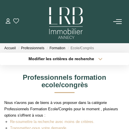
ACHETER
Votre Recherche
Accueil
Professionnels
Formation
Ecole/Congrès
Nos Biens
Modifier les critères de recherche
Type de transaction
Localisation
Acheter
Localisation
VENDRE
Professionnels formation
Type de bien
Sélectionnez...
Surface min
ecole/congrès
Biens Vendus
Plus de critères
Budget max
Nous n'avons pas de biens à vous proposer dans la catégorie
ESTIMER
Professionnels Formation Ecole/Congrès pour le moment , plusieurs
Créer une alerte
options s'offrent à vous :
Re-soumettre la recherche avec moins de critères.
LOUER
Transmettez-nous votre demande