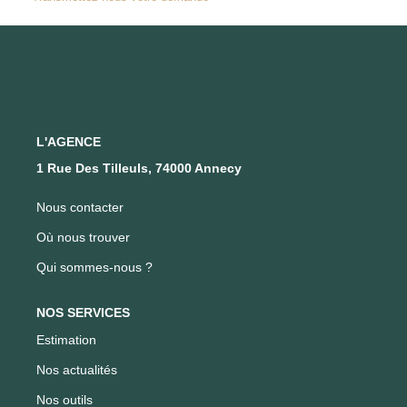
FAIRE GÉRER SON BIEN
NOTRE AGENCE
Où Nous Trouver
L'AGENCE
1 Rue Des Tilleuls, 74000 Annecy
Notre Équipe
Nous contacter
CONTACT
Où nous trouver
Qui sommes-nous ?
EN
NOS SERVICES
Estimation
Nos actualités
Nos outils