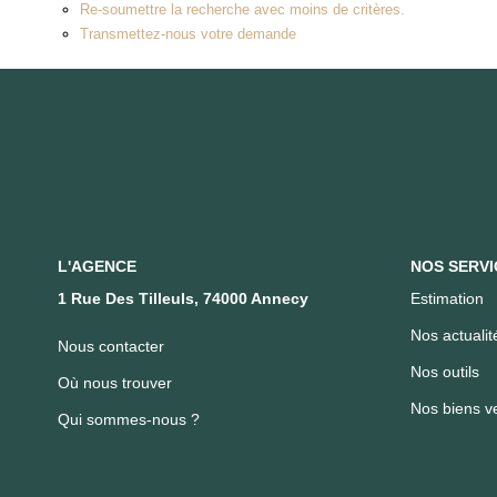
Re-soumettre la recherche avec moins de critères.
Transmettez-nous votre demande
L'AGENCE
NOS SERVI
1 Rue Des Tilleuls, 74000 Annecy
Estimation
Nos actualit
Nous contacter
Nos outils
Où nous trouver
Nos biens v
Qui sommes-nous ?