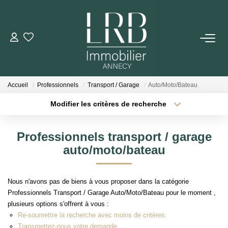
ACHETER
Votre Recherche
Accueil
Professionnels
Transport / Garage
Auto/Moto/Bateau
Nos Biens
Modifier les critères de recherche
Type de transaction
Localisation
Acheter
Localisation
VENDRE
Professionnels transport / garage
Type de bien
Sélectionnez...
Surface min
auto/moto/bateau
Biens Vendus
Plus de critères
Budget max
Nous n'avons pas de biens à vous proposer dans la catégorie
ESTIMER
Professionnels Transport / Garage Auto/Moto/Bateau pour le moment ,
Créer une alerte
plusieurs options s'offrent à vous :
Re-soumettre la recherche avec moins de critères.
LOUER
Transmettez-nous votre demande