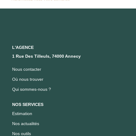
FAIRE GÉRER SON BIEN
NOTRE AGENCE
Où Nous Trouver
L'AGENCE
1 Rue Des Tilleuls, 74000 Annecy
Notre Équipe
Nous contacter
CONTACT
Où nous trouver
Qui sommes-nous ?
EN
NOS SERVICES
Estimation
Nos actualités
Nos outils