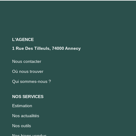
FAIRE GÉRER SON BIEN
NOTRE AGENCE
L'AGENCE
Où Nous Trouver
1 Rue Des Tilleuls, 74000 Annecy
Notre Équipe
Nous contacter
Où nous trouver
CONTACT
Qui sommes-nous ?
EN
NOS SERVICES
Estimation
Nos actualités
Nos outils
Nos biens vendus