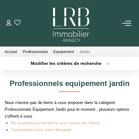
ACHETER
Votre Recherche
Accueil
Professionnels
Equipement
Jardin
Nos Biens
Modifier les critères de recherche
Type de transaction
Localisation
Acheter
Localisation
VENDRE
Professionnels equipement jardin
Type de bien
Sélectionnez...
Surface min
Biens Vendus
Nous n'avons pas de biens à vous proposer dans la catégorie
Plus de critères
Budget max
Professionnels Equipement Jardin pour le moment , plusieurs options
ESTIMER
s'offrent à vous :
Créer une alerte
Re-soumettre la recherche avec moins de critères.
Transmettez-nous votre demande
LOUER