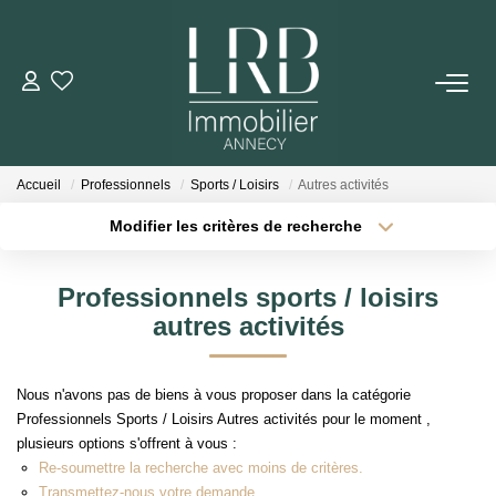
ACHETER
Votre Recherche
Accueil
Professionnels
Sports / Loisirs
Autres activités
Nos Biens
Modifier les critères de recherche
Type de transaction
Localisation
Acheter
Localisation
VENDRE
Professionnels sports / loisirs
Type de bien
Sélectionnez...
Surface min
autres activités
Biens Vendus
Plus de critères
Budget max
Nous n'avons pas de biens à vous proposer dans la catégorie
ESTIMER
Professionnels Sports / Loisirs Autres activités pour le moment ,
Créer une alerte
plusieurs options s'offrent à vous :
Re-soumettre la recherche avec moins de critères.
LOUER
Transmettez-nous votre demande