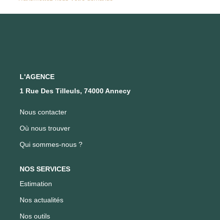
FAIRE GÉRER SON BIEN
NOTRE AGENCE
Où Nous Trouver
L'AGENCE
1 Rue Des Tilleuls, 74000 Annecy
Notre Équipe
Nous contacter
CONTACT
Où nous trouver
Qui sommes-nous ?
EN
NOS SERVICES
Estimation
Nos actualités
Nos outils