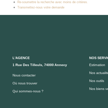
Re-soumettre la recherche avec moins de critères.
Transmettez-nous votre demande
L'AGENCE
NOS SERVI
1 Rue Des Tilleuls, 74000 Annecy
Estimation
Nos actualit
Nous contacter
Nos outils
Où nous trouver
Nos biens v
Qui sommes-nous ?