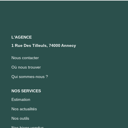
FAIRE GÉRER SON BIEN
NOTRE AGENCE
L'AGENCE
Où Nous Trouver
1 Rue Des Tilleuls, 74000 Annecy
Notre Équipe
Nous contacter
Où nous trouver
CONTACT
Qui sommes-nous ?
EN
NOS SERVICES
Estimation
Nos actualités
Nos outils
Nos biens vendus