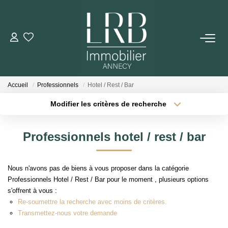
ACHETER
Votre Recherche
Accueil
Professionnels
Hotel / Rest / Bar
Nos Biens
Modifier les critères de recherche
Type de transaction
Localisation
Acheter
Localisation
VENDRE
Professionnels hotel / rest / bar
Type de bien
Sélectionnez...
Surface min
Biens Vendus
Nous n'avons pas de biens à vous proposer dans la catégorie
Plus de critères
Budget max
Professionnels Hotel / Rest / Bar pour le moment , plusieurs options
ESTIMER
s'offrent à vous :
Créer une alerte
Re-soumettre la recherche avec moins de critères.
Transmettez-nous votre demande
LOUER