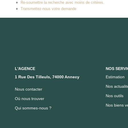
Re-soumettre la recherche avec moins de critères.
Transmettez-nous votre demande
L'AGENCE
NOS SERVI
1 Rue Des Tilleuls, 74000 Annecy
Estimation
Nos actualit
Nous contacter
Nos outils
Où nous trouver
Nos biens v
Qui sommes-nous ?