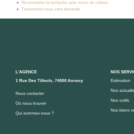
Re-soumettre la recherche avec moins de critères.
Transmettez-nous votre demande
L'AGENCE
NOS SERVI
1 Rue Des Tilleuls, 74000 Annecy
Estimation
Nos actualit
Nous contacter
Nos outils
Où nous trouver
Nos biens v
Qui sommes-nous ?