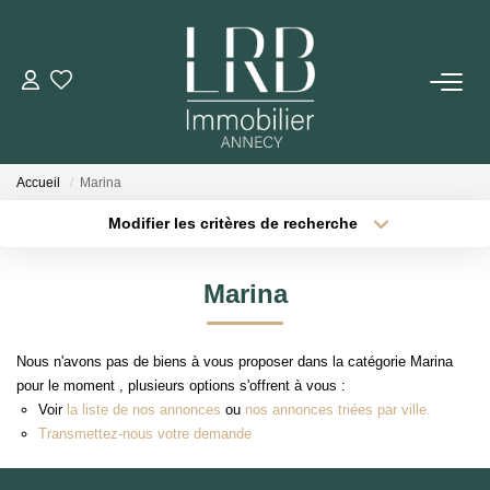
ACHETER
Votre Recherche
Accueil
Marina
Nos Biens
Modifier les critères de recherche
Type de transaction
Localisation
Acheter
Localisation
VENDRE
Marina
Type de bien
Sélectionnez...
Surface min
Biens Vendus
Nous n'avons pas de biens à vous proposer dans la catégorie Marina
Plus de critères
Budget max
pour le moment , plusieurs options s'offrent à vous :
ESTIMER
Voir
la liste de nos annonces
ou
nos annonces triées par ville.
Créer une alerte
Transmettez-nous votre demande
LOUER