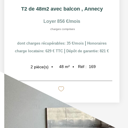
T2 de 48m2 avec balcon
,
Annecy
Loyer 856 €/mois
charges comprises
|
dont charges récupérables: 35 €/mois
Honoraires
|
charge locataire: 629 € TTC
Dépôt de garantie: 821 €
48
m²
Réf :
169
2
pièce(s)