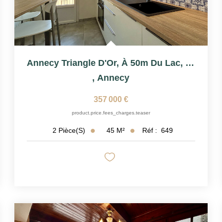
Annecy Triangle D'Or, À 50m Du Lac, T2 De 44,88m²
,
Annecy
357 000 €
product.price.fees_charges.teaser
45
M²
Réf :
649
2
Pièce(s)