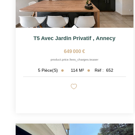
T5 Avec Jardin Privatif
,
Annecy
649 000 €
product.price.fees_charges.teaser
114
M²
Réf :
652
5
Pièce(s)