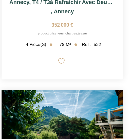
Annecy, T4 / T3à Rafraichir Avec Deux Balcons
,
Annecy
352 000 €
product.price.fees_charges.teaser
79
M²
Réf :
532
4
Pièce(s)