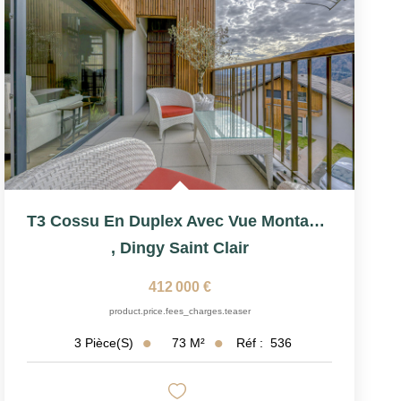
T3 Cossu En Duplex Avec Vue Montagnes
,
Dingy Saint Clair
412 000 €
product.price.fees_charges.teaser
73
M²
Réf :
536
3
Pièce(s)