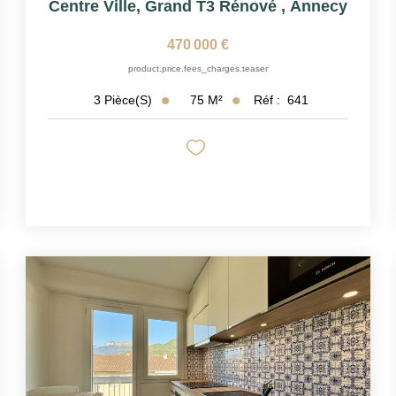
Centre Ville, Grand T3 Rénové
,
Annecy
470 000 €
product.price.fees_charges.teaser
75
M²
Réf :
641
3
Pièce(s)