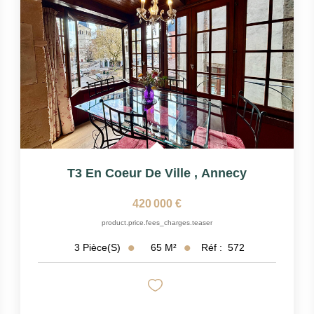
T3 En Coeur De Ville
,
Annecy
420 000 €
product.price.fees_charges.teaser
65
M²
Réf :
572
3
Pièce(s)