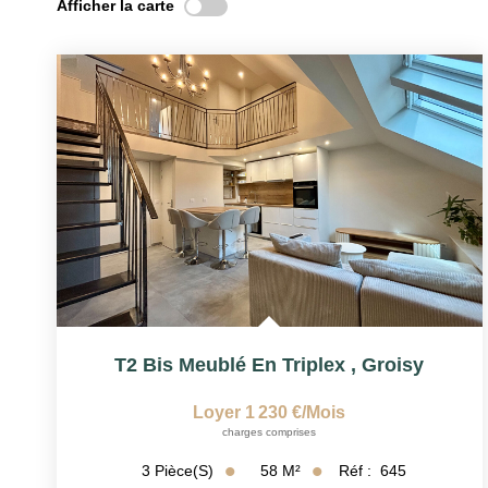
Afficher la carte
T2 Bis Meublé En Triplex
,
Groisy
Loyer 1 230 €/mois
charges comprises
58
M²
Réf :
645
3
Pièce(s)