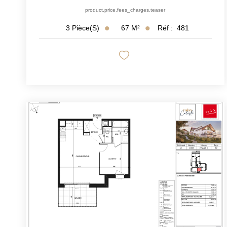
product.price.fees_charges.teaser
67
M²
Réf :
481
3
Pièce(s)