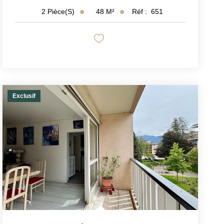
48
M²
Réf :
651
2
Pièce(s)
Exclusif