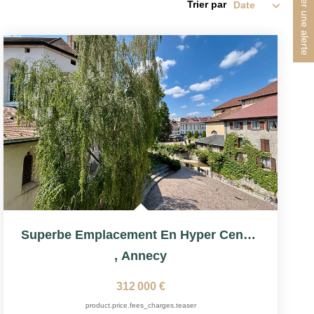
Créer une alerte
Trier par
Superbe Emplacement En Hyper Centre, T2 Rénové De 48,25m²
,
Annecy
312 000 €
product.price.fees_charges.teaser