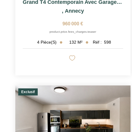
Grand T4 Contemporain Avec Garage Double
,
Annecy
960 000 €
product.price.fees_charges.teaser
132
M²
Réf :
598
4
Pièce(s)
Exclusif