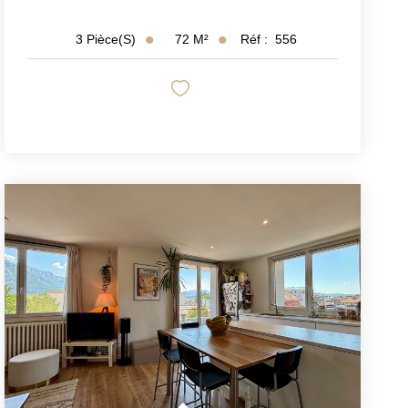
72
M²
Réf :
556
3
Pièce(s)