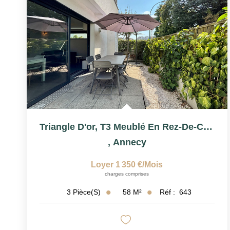
Triangle D'or, T3 Meublé En Rez-De-Chaussée Avec Terrasse
,
Annecy
Loyer 1 350 €/mois
charges comprises
58
M²
Réf :
643
3
Pièce(s)