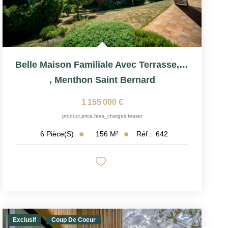
Belle Maison Familiale Avec Terrasse, Jardin Et Vue Dégagée
,
Menthon Saint Bernard
1 155 000 €
product.price.fees_charges.teaser
156
M²
Réf :
642
6
Pièce(s)
Exclusif
Coup De Coeur