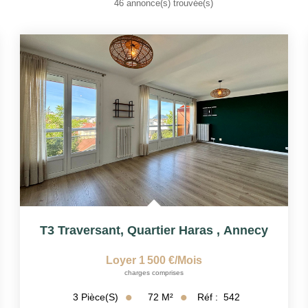
46 annonce(s) trouvée(s)
T3 Traversant, Quartier Haras
,
Annecy
Loyer 1 500 €/mois
charges comprises
72
M²
Réf :
542
3
Pièce(s)