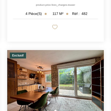
product.price.fees_charges.teaser
117
M²
Réf :
482
4
Pièce(s)
Exclusif