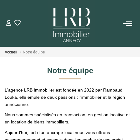
ACHETER
Votre Recherche
Accueil
Notre équipe
Nos Biens
Notre équipe
VENDRE
L'agence LRB Immobilier est fondée en 2022 par Rambaud
Biens Vendus
Louka, elle émule de deux passions : l'immobilier et la région
annécienne.
Nous sommes spécialisés en transaction, en gestion locative et
ESTIMER
en location de biens immobiliers.
Aujourd'hui, fort d'un ancrage local nous vous offrons
LOUER
accompagnement et conseils dans l'ensemble de vos projet