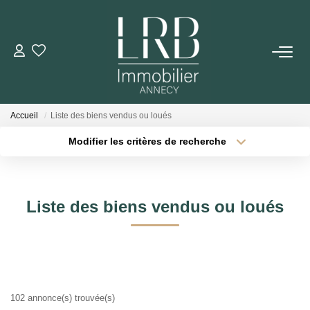
ACHETER
Votre Recherche
Accueil
Liste des biens vendus ou loués
Nos Biens
Modifier les critères de recherche
Type de transaction
Localisation
Acheter
Localisation
VENDRE
Type de bien
Sélectionnez...
Surface min
Liste des biens vendus ou loués
Biens Vendus
Plus de critères
Budget max
ESTIMER
Créer une alerte
102 annonce(s) trouvée(s)
LOUER