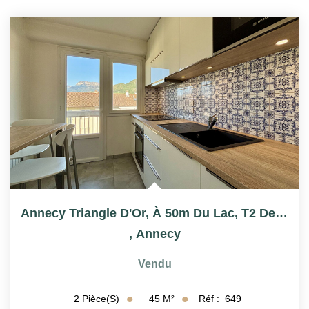
FAIRE GÉRER SON BIEN
NOTRE AGENCE
Où Nous Trouver
Notre Équipe
CONTACT
EN
Annecy Triangle D'Or, À 50m Du Lac, T2 De 44,88m²
,
Annecy
Vendu
45
M²
Réf :
649
2
Pièce(s)