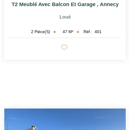
T2 Meublé Avec Balcon Et Garage
,
Annecy
Loué
47
M²
Réf :
401
2
Pièce(s)