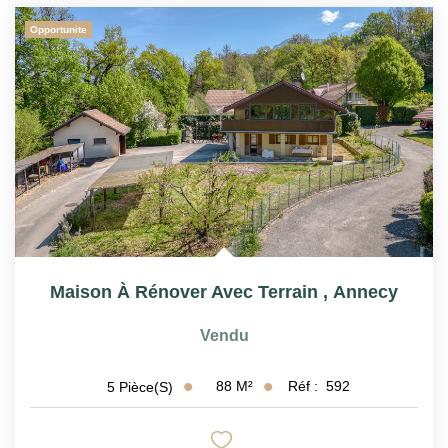
Opportunite
Maison À Rénover Avec Terrain
,
Annecy
Vendu
88
M²
Réf :
592
5
Pièce(s)