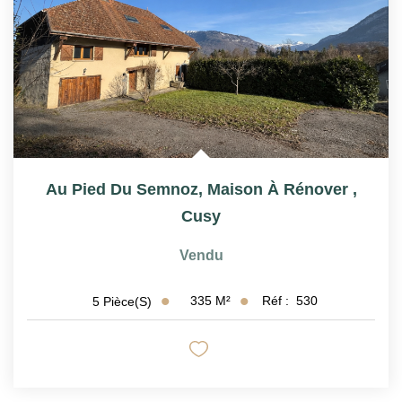
Au Pied Du Semnoz, Maison À Rénover
,
Cusy
Vendu
335
M²
Réf :
530
5
Pièce(s)