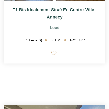
T1 Bis Idéalement Situé En Centre-Ville
,
Annecy
Loué
31
M²
Réf :
627
1
Pièce(s)