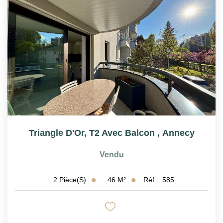
Triangle D'Or, T2 Avec Balcon
,
Annecy
Vendu
46
M²
Réf :
585
2
Pièce(s)