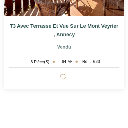
T3 Avec Terrasse Et Vue Sur Le Mont Veyrier
,
Annecy
Vendu
64
M²
Réf :
633
3
Pièce(s)